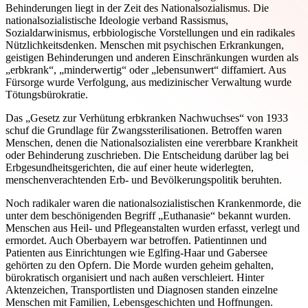
Behinderungen liegt in der Zeit des Nationalsozialismus. Die
nationalsozialistische Ideologie verband Rassismus,
Sozialdarwinismus, erbbiologische Vorstellungen und ein radikales
Nützlichkeitsdenken. Menschen mit psychischen Erkrankungen,
geistigen Behinderungen und anderen Einschränkungen wurden als
„erbkrank“, „minderwertig“ oder „lebensunwert“ diffamiert. Aus
Fürsorge wurde Verfolgung, aus medizinischer Verwaltung wurde
Tötungsbürokratie.
Das „Gesetz zur Verhütung erbkranken Nachwuchses“ von 1933
schuf die Grundlage für Zwangssterilisationen. Betroffen waren
Menschen, denen die Nationalsozialisten eine vererbbare Krankheit
oder Behinderung zuschrieben. Die Entscheidung darüber lag bei
Erbgesundheitsgerichten, die auf einer heute widerlegten,
menschenverachtenden Erb- und Bevölkerungspolitik beruhten.
Noch radikaler waren die nationalsozialistischen Krankenmorde, die
unter dem beschönigenden Begriff „Euthanasie“ bekannt wurden.
Menschen aus Heil- und Pflegeanstalten wurden erfasst, verlegt und
ermordet. Auch Oberbayern war betroffen. Patientinnen und
Patienten aus Einrichtungen wie Eglfing-Haar und Gabersee
gehörten zu den Opfern. Die Morde wurden geheim gehalten,
bürokratisch organisiert und nach außen verschleiert. Hinter
Aktenzeichen, Transportlisten und Diagnosen standen einzelne
Menschen mit Familien, Lebensgeschichten und Hoffnungen.