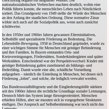
Gleichzeitig begann ein langsamer Wandel. Die
nationalsozialistischen Verbrechen machten deutlich, wohin eine
Politik führen konnte, die menschliches Leben nach Nützlichkeit
sortiert. Das Grundgesetz von 1949 stellte die Würde des Menschen
an den Anfang der staatlichen Ordnung. Diese normative Zäsur
wirkte sich auch auf die Sozialpolitik aus, wenn auch zunächst
schrittweise.
In den 1950er und 1960er Jahren gewannen Elterninitiativen,
Selbsthilfe und spezialisierte Förderung an Bedeutung. Die
Lebenshilfe-Bewegung, 1958 in Deutschland gegründet, wurde zu
einer wichtigen Stimme für Menschen mit geistiger Behinderung
und ihre Familien. In Bayern entstanden Orts- und
Kreisvereinigungen, Förderstätten, Sonderkindergärten und später
Werkstätten. Entscheidend war der Perspektivwechsel: Kinder mit
geistiger Behinderung galten zunehmend als bildungs- und
förderfähig. Damit wurde eine alte, schädliche Vorstellung
aufgegeben – nämlich die Einteilung in Menschen, bei denen sich
Förderung „lohnt“, und solche, die lediglich verwahrt werden.
Das Bundessozialhilfegesetz und die Eingliederungshilfe stärkten
seit den 1960er Jahren die rechtliche Grundlage sozialer Leistungen.
Dennoch blieb das System lange fürsorgeorientiert. Menschen
erhielten Hilfen, aber sie mussten sich in vorgegebene Strukturen
einfügen. Der Anspruch auf Selbstbestimmung war noch nicht das
Leitmotiv.