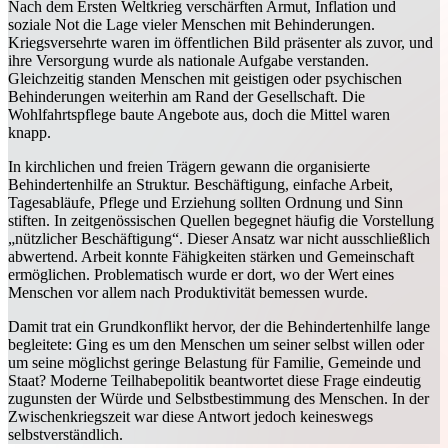
Nach dem Ersten Weltkrieg verschärften Armut, Inflation und
soziale Not die Lage vieler Menschen mit Behinderungen.
Kriegsversehrte waren im öffentlichen Bild präsenter als zuvor, und
ihre Versorgung wurde als nationale Aufgabe verstanden.
Gleichzeitig standen Menschen mit geistigen oder psychischen
Behinderungen weiterhin am Rand der Gesellschaft. Die
Wohlfahrtspflege baute Angebote aus, doch die Mittel waren
knapp.
In kirchlichen und freien Trägern gewann die organisierte
Behindertenhilfe an Struktur. Beschäftigung, einfache Arbeit,
Tagesabläufe, Pflege und Erziehung sollten Ordnung und Sinn
stiften. In zeitgenössischen Quellen begegnet häufig die Vorstellung
„nützlicher Beschäftigung“. Dieser Ansatz war nicht ausschließlich
abwertend. Arbeit konnte Fähigkeiten stärken und Gemeinschaft
ermöglichen. Problematisch wurde er dort, wo der Wert eines
Menschen vor allem nach Produktivität bemessen wurde.
Damit trat ein Grundkonflikt hervor, der die Behindertenhilfe lange
begleitete: Ging es um den Menschen um seiner selbst willen oder
um seine möglichst geringe Belastung für Familie, Gemeinde und
Staat? Moderne Teilhabepolitik beantwortet diese Frage eindeutig
zugunsten der Würde und Selbstbestimmung des Menschen. In der
Zwischenkriegszeit war diese Antwort jedoch keineswegs
selbstverständlich.