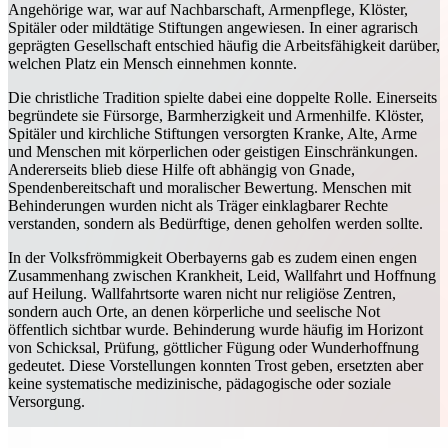
Angehörige war, war auf Nachbarschaft, Armenpflege, Klöster,
Spitäler oder mildtätige Stiftungen angewiesen. In einer agrarisch
geprägten Gesellschaft entschied häufig die Arbeitsfähigkeit darüber,
welchen Platz ein Mensch einnehmen konnte.
Die christliche Tradition spielte dabei eine doppelte Rolle. Einerseits
begründete sie Fürsorge, Barmherzigkeit und Armenhilfe. Klöster,
Spitäler und kirchliche Stiftungen versorgten Kranke, Alte, Arme
und Menschen mit körperlichen oder geistigen Einschränkungen.
Andererseits blieb diese Hilfe oft abhängig von Gnade,
Spendenbereitschaft und moralischer Bewertung. Menschen mit
Behinderungen wurden nicht als Träger einklagbarer Rechte
verstanden, sondern als Bedürftige, denen geholfen werden sollte.
In der Volksfrömmigkeit Oberbayerns gab es zudem einen engen
Zusammenhang zwischen Krankheit, Leid, Wallfahrt und Hoffnung
auf Heilung. Wallfahrtsorte waren nicht nur religiöse Zentren,
sondern auch Orte, an denen körperliche und seelische Not
öffentlich sichtbar wurde. Behinderung wurde häufig im Horizont
von Schicksal, Prüfung, göttlicher Fügung oder Wunderhoffnung
gedeutet. Diese Vorstellungen konnten Trost geben, ersetzten aber
keine systematische medizinische, pädagogische oder soziale
Versorgung.