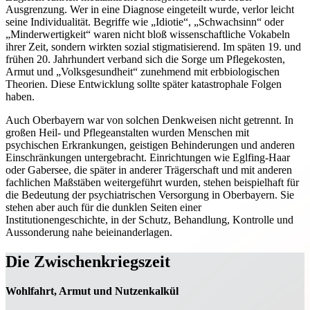
Ausgrenzung. Wer in eine Diagnose eingeteilt wurde, verlor leicht
seine Individualität. Begriffe wie „Idiotie“, „Schwachsinn“ oder
„Minderwertigkeit“ waren nicht bloß wissenschaftliche Vokabeln
ihrer Zeit, sondern wirkten sozial stigmatisierend. Im späten 19. und
frühen 20. Jahrhundert verband sich die Sorge um Pflegekosten,
Armut und „Volksgesundheit“ zunehmend mit erbbiologischen
Theorien. Diese Entwicklung sollte später katastrophale Folgen
haben.
Auch Oberbayern war von solchen Denkweisen nicht getrennt. In
großen Heil- und Pflegeanstalten wurden Menschen mit
psychischen Erkrankungen, geistigen Behinderungen und anderen
Einschränkungen untergebracht. Einrichtungen wie Eglfing-Haar
oder Gabersee, die später in anderer Trägerschaft und mit anderen
fachlichen Maßstäben weitergeführt wurden, stehen beispielhaft für
die Bedeutung der psychiatrischen Versorgung in Oberbayern. Sie
stehen aber auch für die dunklen Seiten einer
Institutionengeschichte, in der Schutz, Behandlung, Kontrolle und
Aussonderung nahe beieinanderlagen.
Die Zwischenkriegszeit
Wohlfahrt, Armut und Nutzenkalkül