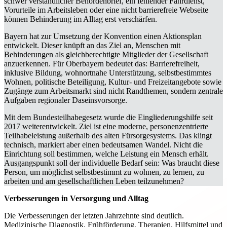
schwer verständlicher Behördenbrief, ein fehlender Fahrdienst,
Vorurteile im Arbeitsleben oder eine nicht barrierefreie Webseite
können Behinderung im Alltag erst verschärfen.
Bayern hat zur Umsetzung der Konvention einen Aktionsplan
entwickelt. Dieser knüpft an das Ziel an, Menschen mit
Behinderungen als gleichberechtigte Mitglieder der Gesellschaft
anzuerkennen. Für Oberbayern bedeutet das: Barrierefreiheit,
inklusive Bildung, wohnortnahe Unterstützung, selbstbestimmtes
Wohnen, politische Beteiligung, Kultur- und Freizeitangebote sowie
Zugänge zum Arbeitsmarkt sind nicht Randthemen, sondern zentrale
Aufgaben regionaler Daseinsvorsorge.
Mit dem Bundesteilhabegesetz wurde die Eingliederungshilfe seit
2017 weiterentwickelt. Ziel ist eine moderne, personenzentrierte
Teilhabeleistung außerhalb des alten Fürsorgesystems. Das klingt
technisch, markiert aber einen bedeutsamen Wandel. Nicht die
Einrichtung soll bestimmen, welche Leistung ein Mensch erhält.
Ausgangspunkt soll der individuelle Bedarf sein: Was braucht diese
Person, um möglichst selbstbestimmt zu wohnen, zu lernen, zu
arbeiten und am gesellschaftlichen Leben teilzunehmen?
Verbesserungen in Versorgung und Alltag
Die Verbesserungen der letzten Jahrzehnte sind deutlich.
Medizinische Diagnostik, Frühförderung, Therapien, Hilfsmittel und